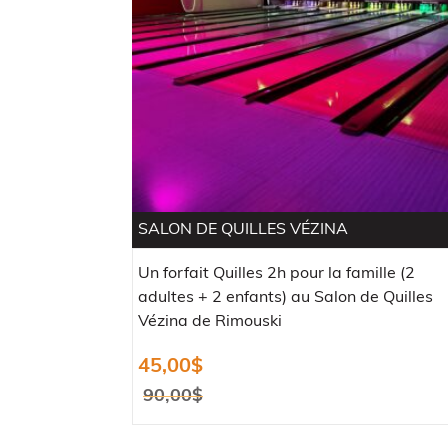
SALON DE QUILLES VÉZINA
Un forfait Quilles 2h pour la famille (2
adultes + 2 enfants) au Salon de Quilles
Vézina de Rimouski
45,00
$
90,00
$
Le
Le