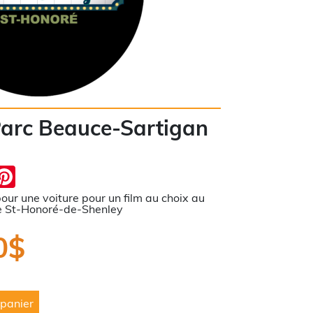
arc Beauce-Sartigan
ebook
essenger
Pinterest
our une voiture pour un film au choix au
e St-Honoré-de-Shenley
0
$
 panier