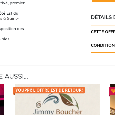
Une
initial
actuel
rivé, premier
entrée
était :
est :
pour
20,00$.
10,00$.
ôté Est du
une
DÉTAILS 
voiture
s à Saint-
pour
un
sposition des
film
CETTE OFF
au
choix
ibles.
au
CONDITION
Ciné-
Parc
de
St-
Honoré-
de-
Shenley
E AUSSI…
YOUPPI! L'OFFRE EST DE
RETOUR!