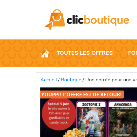
TOUTES LES OFFRES
FO
Accueil
/
Boutique
/ Une entrée pour une v
YOUPPI! L'OFFRE EST DE
RETOUR!