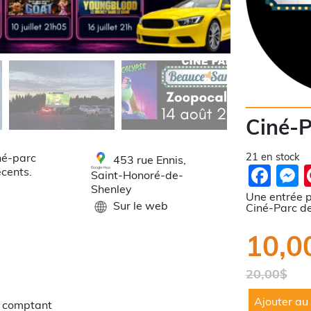
Ciné-P
21 en stock
né-parc
453 rue Ennis,
Fac
M
cents.
Saint-Honoré-de-
Shenley
Une entrée p
Sur le web
Ciné-Parc d
10,0
20,00
$
Le
Le
quantité
prix
prix
Ajouter au
de
t comptant