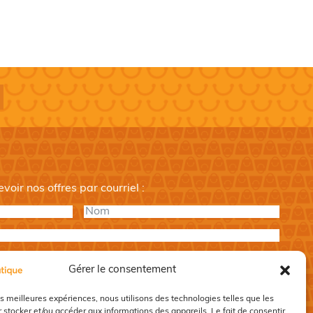
nitial
ctuel
tait :
st :
00,00$.
0,00$.
oir nos offres par courriel :
Nom
*
Gérer le consentement
les meilleures expériences, nous utilisons des technologies telles que les
 stocker et/ou accéder aux informations des appareils. Le fait de consentir