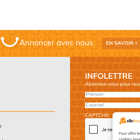
initial
actuel
i
a
était :
est :
é
e
70,00$.
35,00$.
1
5
Annoncer avec nous
EN SAVOIR +
INFOLETTRE
Abonnez-vous pour recev
Prénom
*
Courriel
*
CAPTCHA
s
Pour offrir 
cookies pour