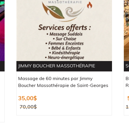
JIMMY BOUCHER MASSOTHÉRAPIE
S
Massage de 60 minutes par Jimmy
B
Boucher Massothérapie de Saint-Georges
R
35,00
$
70,00
$
1
Le
Le
L
L
prix
prix
p
p