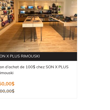
ON X PLUS RIMOUSKI
on d’achat de 100$ chez SON X PLUS
imouski
50,00
$
00,00
$
e
e
rix
rix