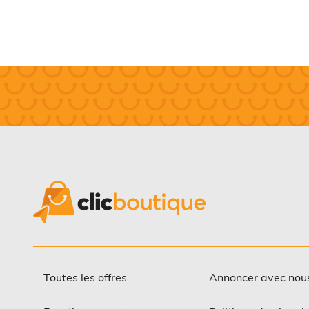
prix
prix
initial
actuel
était :
est :
90,00$.
45,00$.
Toutes les offres
Annoncer avec nou