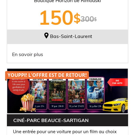
Boutique Horizon de Rimouski
150
300
Bas-Saint-Laurent
Le
Le
En savoir plus
prix
prix
initial
actuel
était :
est :
YOUPPI! L'OFFRE EST DE
RETOUR!
300,00$.
150,00$.
CINÉ-PARC BEAUCE-SARTIGAN
Une entrée pour une voiture pour un film au choix