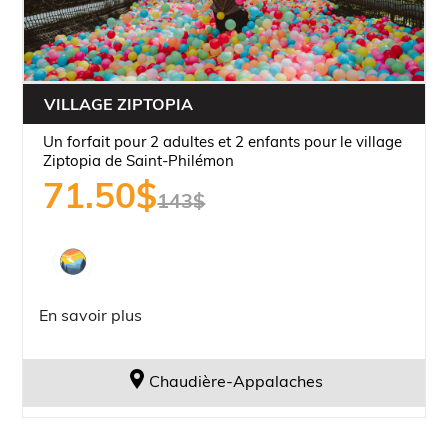
VILLAGE ZIPTOPIA
Un forfait pour 2 adultes et 2 enfants pour le village
Ziptopia de Saint-Philémon
71.50
$
143
$
Le
Le
En savoir plus
prix
prix
initial
actuel
était :
est :
Chaudière-Appalaches
143,00$.
71,50$.