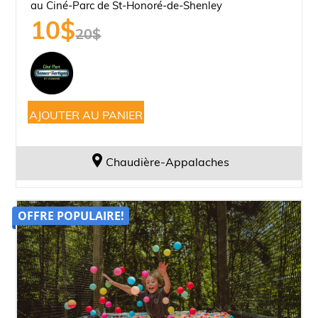
au Ciné-Parc de St-Honoré-de-Shenley
10
$
20
$
Le
Le
AJOUTER AU PANIER
prix
prix
initial
actuel
était :
est :
Chaudière-Appalaches
20,00$.
10,00$.
OFFRE POPULAIRE!