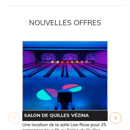
NOUVELLES OFFRES
SALON DE QUILLES VÉZINA
SALON D
Une location de la salle Lea-Rose pour 25
Une locati