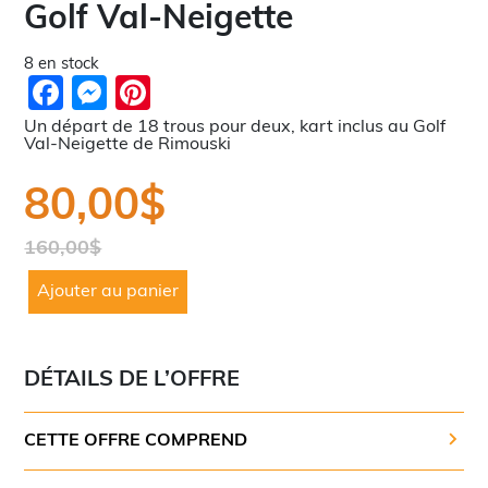
Golf Val-Neigette
8 en stock
Facebook
Messenger
Pinterest
Un départ de 18 trous pour deux, kart inclus au Golf
Val-Neigette de Rimouski
80,00
$
160,00
$
Le
Le
quantité
prix
prix
Ajouter au panier
de
Un
initial
actuel
départ
était :
est :
de
160,00$.
80,00$.
18
DÉTAILS DE L’OFFRE
trous
pour
deux,
kart
CETTE OFFRE COMPREND
inclus
au
Golf