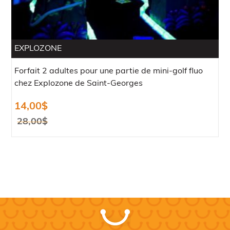
EXPLOZONE
Forfait 2 adultes pour une partie de mini-golf fluo
chez Explozone de Saint-Georges
14,00
$
28,00
$
Le
Le
prix
prix
initial
actuel
était :
est :
28,00$.
14,00$.