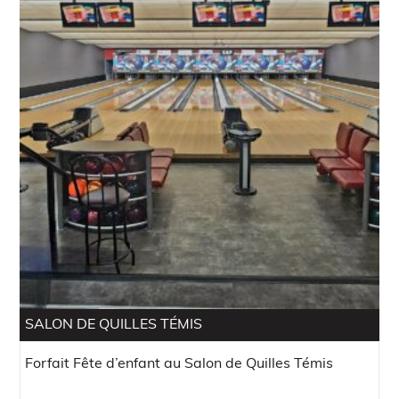
312,00$.
156,00$.
SALON DE QUILLES TÉMIS
Forfait Fête d’enfant au Salon de Quilles Témis