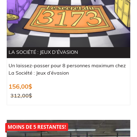
LA SOCIÉTÉ : JEUX D’ÉVASION
Un laissez-passer pour 8 personnes maximum chez
La Société : Jeux d’évasion
156,00
$
312,00
$
Le
Le
prix
prix
initial
actuel
MOINS DE 5 RESTANTES!
était :
est :