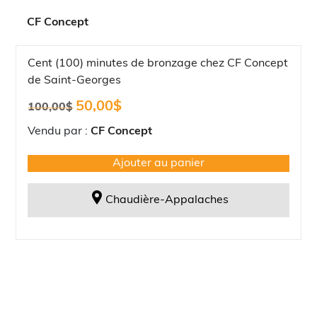
CF Concept
Cent (100) minutes de bronzage chez CF Concept
de Saint-Georges
Le
Le
50,00
$
100,00
$
prix
prix
initial
actuel
Vendu par :
CF Concept
était :
est :
100,00$.
50,00$.
Ajouter au panier
Chaudière-Appalaches