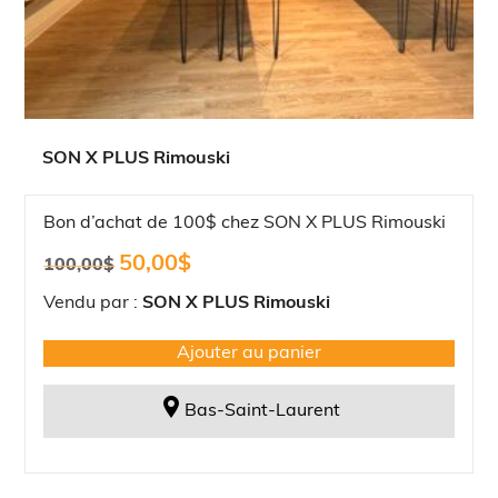
SON X PLUS Rimouski
Bon d’achat de 100$ chez SON X PLUS Rimouski
Le
Le
50,00
$
100,00
$
prix
prix
initial
actuel
Vendu par :
SON X PLUS Rimouski
était :
est :
100,00$.
50,00$.
Ajouter au panier
Bas-Saint-Laurent