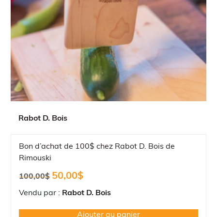
Rabot D. Bois
Bon d’achat de 100$ chez Rabot D. Bois de
Rimouski
Le
Le
50,00
$
100,00
$
prix
prix
initial
actuel
Vendu par :
Rabot D. Bois
était :
est :
100,00$.
50,00$.
Ajouter au panier