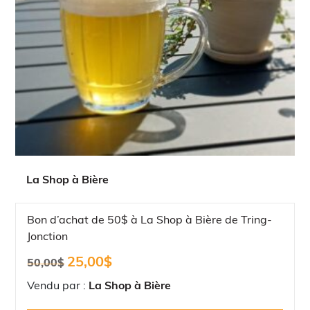
La Shop à Bière
Bon d’achat de 50$ à La Shop à Bière de Tring-
Jonction
Le
Le
25,00
$
50,00
$
prix
prix
initial
actuel
Vendu par :
La Shop à Bière
était :
est :