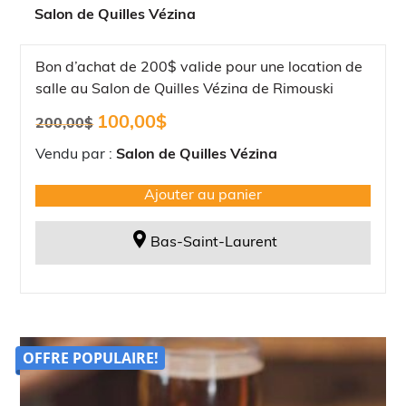
Salon de Quilles Vézina
Bon d’achat de 200$ valide pour une location de
salle au Salon de Quilles Vézina de Rimouski
Le
Le
100,00
$
200,00
$
prix
prix
initial
actuel
Vendu par :
Salon de Quilles Vézina
était :
est :
200,00$.
100,00$.
Ajouter au panier
Bas-Saint-Laurent
OFFRE POPULAIRE!