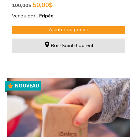
Le
Le
50,00
$
100,00
$
prix
prix
initial
actuel
Vendu par :
Fripée
était :
est :
100,00$.
50,00$.
Ajouter au panier
Bas-Saint-Laurent
NOUVEAU