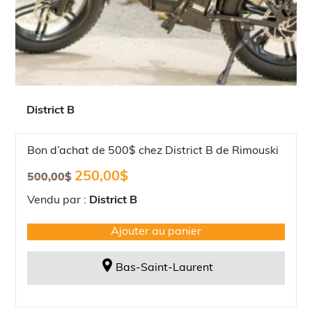
District B
Bon d’achat de 500$ chez District B de Rimouski
Le
Le
250,00
$
500,00
$
prix
prix
initial
actuel
Vendu par :
District B
était :
est :
500,00$.
250,00$.
Ajouter au panier
Bas-Saint-Laurent