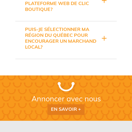
PLATEFORME WEB DE CLIC
BOUTIQUE?
PUIS-JE SÉLECTIONNER MA
RÉGION DU QUÉBEC POUR
ENCOURAGER UN MARCHAND
LOCAL?
Annoncer avec nous
EN SAVOIR +