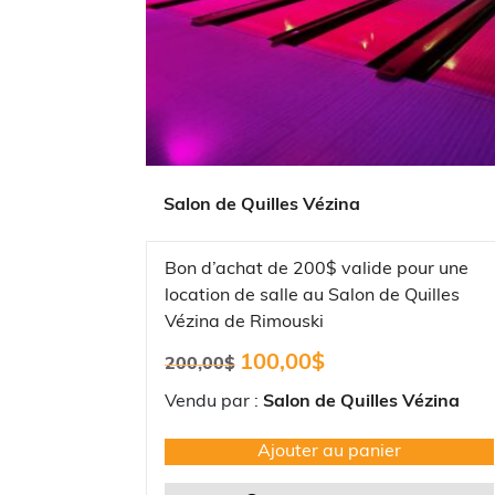
Salon de Quilles Vézina
Bon d’achat de 200$ valide pour une
location de salle au Salon de Quilles
Vézina de Rimouski
Le
Le
100,00
$
200,00
$
prix
prix
initial
actuel
Vendu par :
Salon de Quilles Vézina
était :
est :
200,00$.
100,00$.
Ajouter au panier