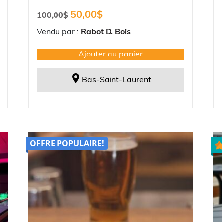
Le
Le
50,00
$
100,00
$
prix
prix
initial
actuel
Vendu par :
Rabot D. Bois
était :
est :
100,00$.
50,00$.
Ajouter au panier
Bas-Saint-Laurent
OFFRE POPULAIRE!