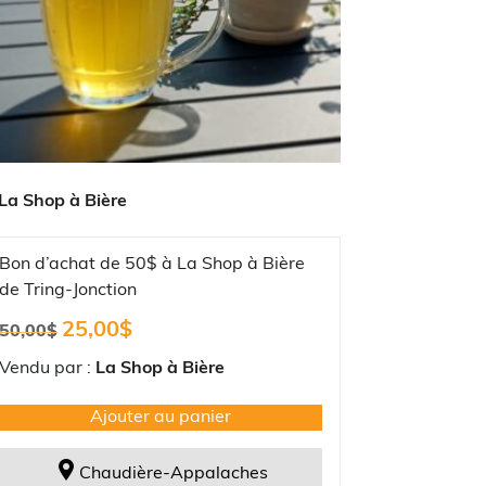
La Shop à Bière
Bon d’achat de 50$ à La Shop à Bière
de Tring-Jonction
Le
Le
25,00
$
50,00
$
prix
prix
initial
actuel
Vendu par :
La Shop à Bière
était :
est :
50,00$.
25,00$.
Ajouter au panier
Chaudière-Appalaches