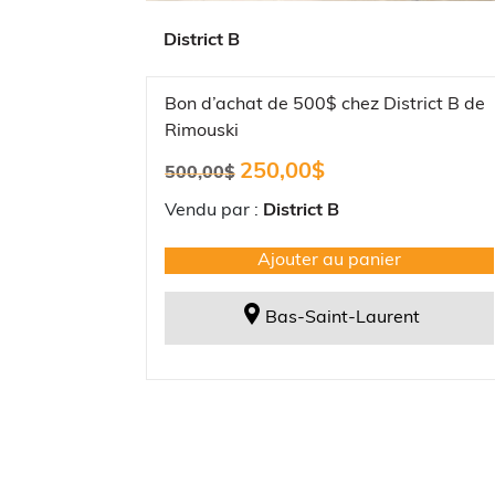
District B
Bon d’achat de 500$ chez District B de
Rimouski
Le
Le
250,00
$
500,00
$
prix
prix
initial
actuel
Vendu par :
District B
était :
est :
500,00$.
250,00$.
Ajouter au panier
Bas-Saint-Laurent