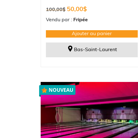
Le
Le
50,00
$
100,00
$
prix
prix
initial
actuel
Vendu par :
Fripée
était :
est :
100,00$.
50,00$.
Ajouter au panier
Bas-Saint-Laurent
NOUVEAU