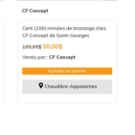
CF Concept
Cent (100) minutes de bronzage chez
CF Concept de Saint-Georges
Le
Le
50,00
$
100,00
$
prix
prix
initial
actuel
Vendu par :
CF Concept
était :
est :
100,00$.
50,00$.
Ajouter au panier
Chaudière-Appalaches