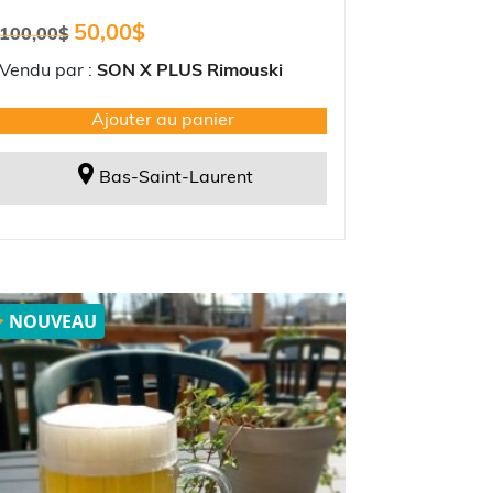
Le
Le
50,00
$
100,00
$
prix
prix
initial
actuel
Vendu par :
SON X PLUS Rimouski
était :
est :
100,00$.
50,00$.
Ajouter au panier
Bas-Saint-Laurent
NOUVEAU