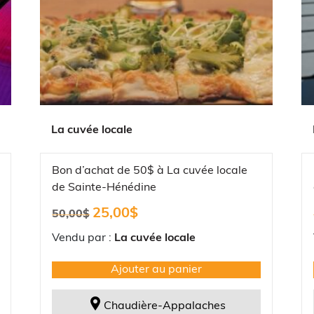
La cuvée locale
Bon d’achat de 50$ à La cuvée locale
de Sainte-Hénédine
Le
Le
25,00
$
50,00
$
prix
prix
initial
actuel
Vendu par :
La cuvée locale
était :
est :
50,00$.
25,00$.
Ajouter au panier
Chaudière-Appalaches