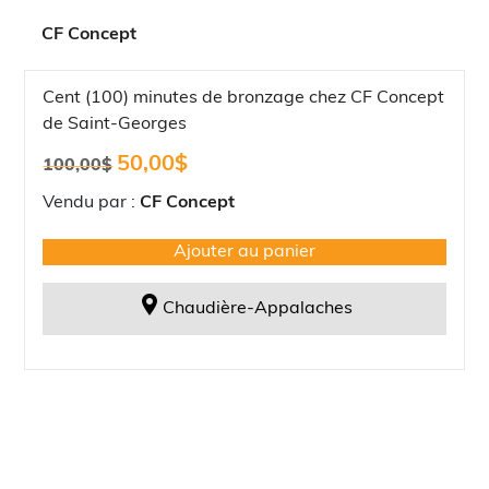
CF Concept
Cent (100) minutes de bronzage chez CF Concept
de Saint-Georges
Le
Le
50,00
$
100,00
$
prix
prix
initial
actuel
Vendu par :
CF Concept
était :
est :
100,00$.
50,00$.
Ajouter au panier
Chaudière-Appalaches