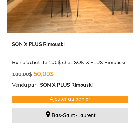
SON X PLUS Rimouski
Bon d’achat de 100$ chez SON X PLUS Rimouski
Le
Le
50,00
$
100,00
$
prix
prix
initial
actuel
Vendu par :
SON X PLUS Rimouski
était :
est :
100,00$.
50,00$.
Ajouter au panier
Bas-Saint-Laurent