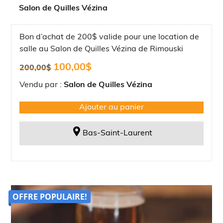
Salon de Quilles Vézina
Bon d’achat de 200$ valide pour une location de
salle au Salon de Quilles Vézina de Rimouski
Le
Le
100,00
$
200,00
$
prix
prix
initial
actuel
Vendu par :
Salon de Quilles Vézina
était :
est :
200,00$.
100,00$.
Ajouter au panier
Bas-Saint-Laurent
OFFRE POPULAIRE!