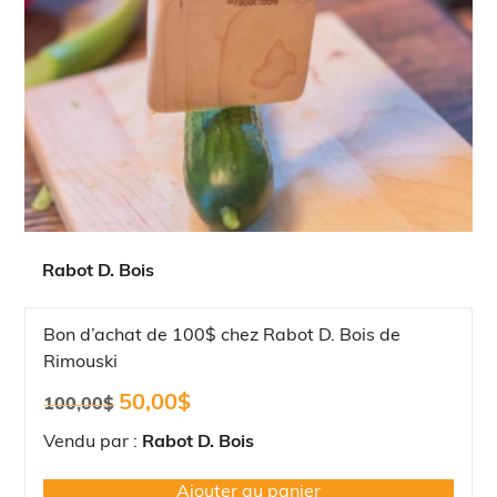
Rabot D. Bois
Bon d’achat de 100$ chez Rabot D. Bois de
Rimouski
Le
Le
50,00
$
100,00
$
prix
prix
initial
actuel
Vendu par :
Rabot D. Bois
était :
est :
100,00$.
50,00$.
Ajouter au panier