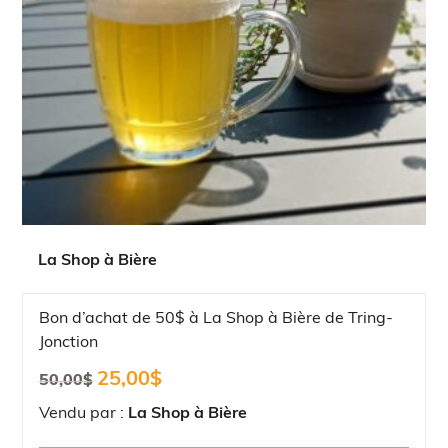
La Shop à Bière
Bon d’achat de 50$ à La Shop à Bière de Tring-
Jonction
Le
Le
25,00
$
50,00
$
prix
prix
initial
actuel
Vendu par :
La Shop à Bière
était :
est :