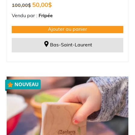
Le
Le
50,00
$
100,00
$
prix
prix
initial
actuel
Vendu par :
Fripée
était :
est :
100,00$.
50,00$.
Ajouter au panier
Bas-Saint-Laurent
NOUVEAU