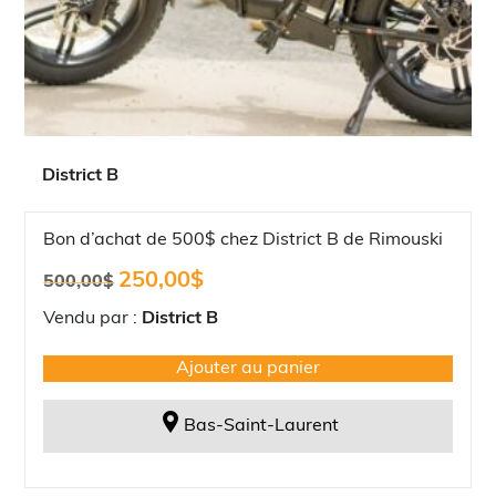
District B
Bon d’achat de 500$ chez District B de Rimouski
Le
Le
250,00
$
500,00
$
prix
prix
initial
actuel
Vendu par :
District B
était :
est :
500,00$.
250,00$.
Ajouter au panier
Bas-Saint-Laurent